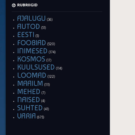
RUBRIIGID
AJALUGU
(36)
AUTOD
(51)
EESTI
(5)
FOOBIAD
(520)
INIMESED
(174)
KOSMOS
(17)
KUULSUSED
(114)
LOOMAD
(122)
MAAILM
(111)
MEHED
(7)
NAISED
(4)
SUHTED
(41)
VARIA
(675)