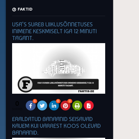
FAKTID
USA’S SUREB LIIKLUSÕNNETUSES
INIMENE KESKMISELT IGA 12 MINUTI
TAGANT.
0
0
0
0
SHARES
ERALDATUD BANAANID SEISAVAD
KAUEM KUI VARREST KOOS OLEVAD
BANAANID.