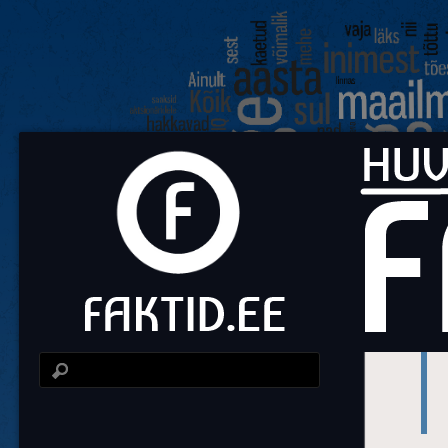
Fa
Huvit