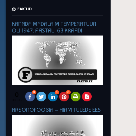
FAKTID
KANADA MADALAIM TEMPERATUUR
OLI 1947. AASTAL -63 KRAADI
0
0
0
0
SHARES
ARSONOFOOBIA – HIRM TULEDE EES