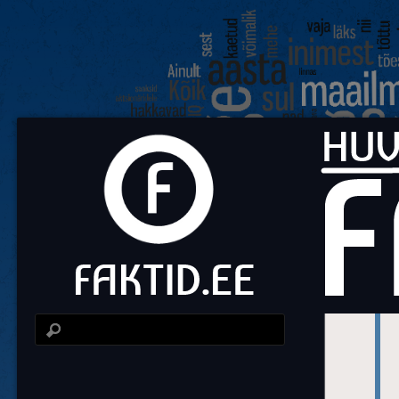
Fa
Huvit