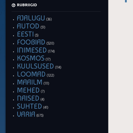
RUBRIIGID
AJALUGU
(36)
AUTOD
(51)
EESTI
(5)
FOOBIAD
(520)
INIMESED
(174)
KOSMOS
(17)
KUULSUSED
(114)
LOOMAD
(122)
MAAILM
(111)
MEHED
(7)
NAISED
(4)
SUHTED
(41)
VARIA
(675)