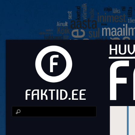
Fa
Huvit