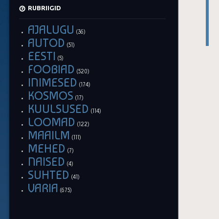
RUBRIIGID
AJALUGU
(36)
AUTOD
(51)
EESTI
(5)
FOOBIAD
(520)
INIMESED
(174)
KOSMOS
(17)
KUULSUSED
(114)
LOOMAD
(122)
MAAILM
(111)
MEHED
(7)
NAISED
(4)
SUHTED
(41)
VARIA
(675)