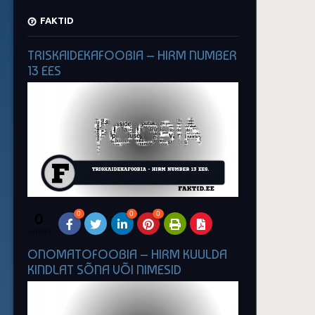
FAKTID
TRISKAIDEKAFOOBIA – HIRM NUMBER
13 EES
0
0
0
0
SHARES
ONOMATOFOOBIA – HIRM KUULDA
KINDLAT SÕNA VÕI NIMESID