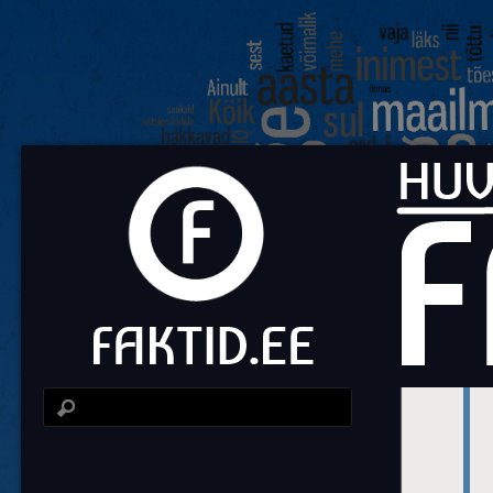
Fa
Huvit