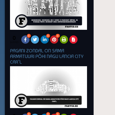
0
0
0
0
SHARES
PAGANI ZONDAL ON SAMA
ARMATUURI PÕHI NAGU LANCIA CITY
CAR’L
0
0
0