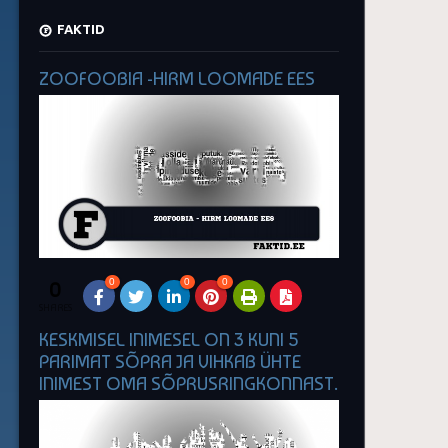
FAKTID
ZOOFOOBIA -HIRM LOOMADE EES
0
0
0
0
SHARES
KESKMISEL INIMESEL ON 3 KUNI 5
PARIMAT SÕPRA JA VIHKAB ÜHTE
INIMEST OMA SÕPRUSRINGKONNAST.