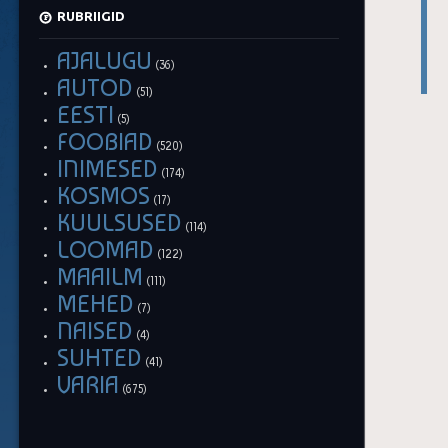
RUBRIIGID
AJALUGU
(36)
AUTOD
(51)
EESTI
(5)
FOOBIAD
(520)
INIMESED
(174)
KOSMOS
(17)
KUULSUSED
(114)
LOOMAD
(122)
MAAILM
(111)
MEHED
(7)
NAISED
(4)
SUHTED
(41)
VARIA
(675)